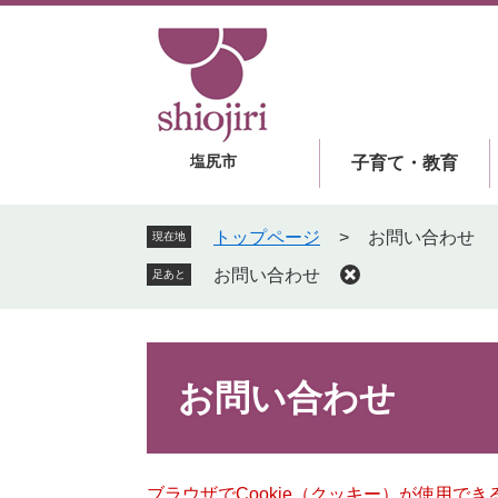
ペ
メ
ー
ニ
ジ
ュ
の
ー
先
を
頭
飛
塩尻市
子育て・教育
で
ば
す
し
。
て
トップページ
>
お問い合わせ
現在地
本
お問い合わせ
足あと
文
へ
本
文
お問い合わせ
ブラウザでCookie（クッキー）が使用で