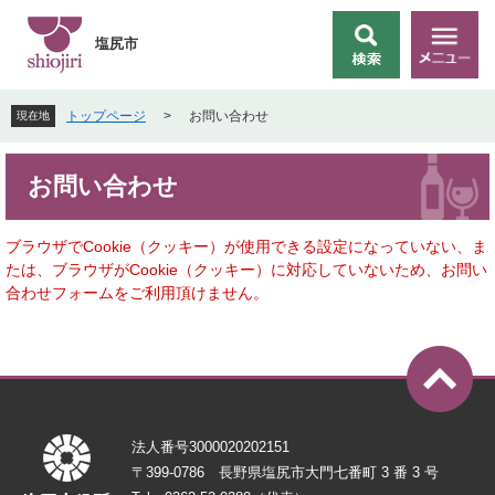
ペ
メ
ー
ニ
塩尻市
検
メ
ジ
ュ
索
ニ
の
ー
ュ
先
を
トップページ
>
お問い合わせ
現在地
ー
頭
飛
で
ば
本
す
し
お問い合わせ
文
。
て
本
文
ブラウザでCookie（クッキー）が使用できる設定になっていない、ま
へ
たは、ブラウザがCookie（クッキー）に対応していないため、お問い
合わせフォームをご利用頂けません。
法人番号3000020202151
〒399-0786 長野県塩尻市大門七番町 3 番 3 号