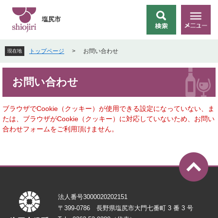
ペ
メ
ー
ニ
塩尻市
検
メ
ジ
ュ
索
ニ
の
ー
ュ
先
を
トップページ
>
お問い合わせ
現在地
ー
頭
飛
で
ば
本
す
し
お問い合わせ
文
。
て
本
文
ブラウザでCookie（クッキー）が使用できる設定になっていない、ま
へ
たは、ブラウザがCookie（クッキー）に対応していないため、お問い
合わせフォームをご利用頂けません。
法人番号3000020202151
〒399-0786 長野県塩尻市大門七番町 3 番 3 号