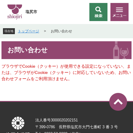
ペ
メ
ー
ニ
塩尻市
検
メ
ジ
ュ
索
ニ
の
ー
ュ
先
を
トップページ
>
お問い合わせ
現在地
ー
頭
飛
で
ば
本
す
し
お問い合わせ
文
。
て
本
文
ブラウザでCookie（クッキー）が使用できる設定になっていない、ま
へ
たは、ブラウザがCookie（クッキー）に対応していないため、お問い
合わせフォームをご利用頂けません。
法人番号3000020202151
〒399-0786 長野県塩尻市大門七番町 3 番 3 号