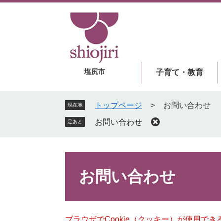
ペ
メ
ー
ニ
ジ
ュ
の
ー
先
を
頭
飛
塩尻市
子育て・教育
で
ば
す
し
。
て
トップページ
>
お問い合わせ
現在地
本
お問い合わせ
足あと
文
へ
本
文
お問い合わせ
ブラウザでCookie（クッキー）が使用で