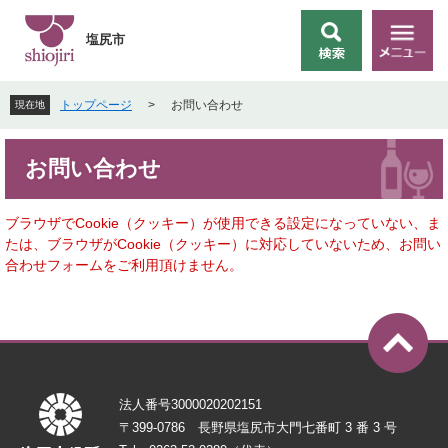
ペ
メ
ー
ニ
塩尻市
検
メ
ジ
ュ
索
ニ
の
ー
ュ
先
を
トップページ
>
お問い合わせ
現在地
ー
頭
飛
で
ば
本
す
し
お問い合わせ
文
。
て
本
文
ブラウザでCookie（クッキー）が使用できる設定になっていない、ま
へ
たは、ブラウザがCookie（クッキー）に対応していないため、お問い
合わせフォームをご利用頂けません。
法人番号3000020202151
〒399-0786 長野県塩尻市大門七番町 3 番 3 号