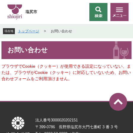
ペ
メ
ー
ニ
塩尻市
検
メ
ジ
ュ
索
ニ
の
ー
ュ
先
を
トップページ
>
お問い合わせ
現在地
ー
頭
飛
で
ば
本
す
し
お問い合わせ
文
。
て
本
文
ブラウザでCookie（クッキー）が使用できる設定になっていない、ま
へ
たは、ブラウザがCookie（クッキー）に対応していないため、お問い
合わせフォームをご利用頂けません。
法人番号3000020202151
〒399-0786 長野県塩尻市大門七番町 3 番 3 号