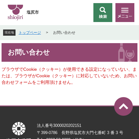
ペ
メ
ー
ニ
塩尻市
検
メ
ジ
ュ
索
ニ
の
ー
ュ
先
を
トップページ
>
お問い合わせ
現在地
ー
頭
飛
で
ば
本
す
し
お問い合わせ
文
。
て
本
文
ブラウザでCookie（クッキー）が使用できる設定になっていない、ま
へ
たは、ブラウザがCookie（クッキー）に対応していないため、お問い
合わせフォームをご利用頂けません。
法人番号3000020202151
〒399-0786 長野県塩尻市大門七番町 3 番 3 号