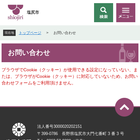
ペ
メ
ー
ニ
塩尻市
検
メ
ジ
ュ
索
ニ
の
ー
ュ
先
を
トップページ
>
お問い合わせ
現在地
ー
頭
飛
で
ば
本
す
し
お問い合わせ
文
。
て
本
文
ブラウザでCookie（クッキー）が使用できる設定になっていない、ま
へ
たは、ブラウザがCookie（クッキー）に対応していないため、お問い
合わせフォームをご利用頂けません。
法人番号3000020202151
〒399-0786 長野県塩尻市大門七番町 3 番 3 号