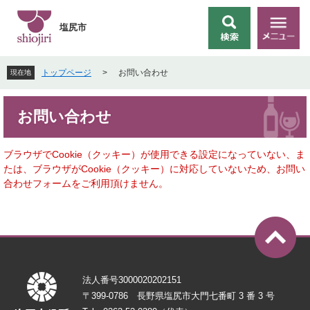
ペ
メ
ー
ニ
塩尻市
検
メ
ジ
ュ
索
ニ
の
ー
ュ
先
を
トップページ
>
お問い合わせ
現在地
ー
頭
飛
で
ば
本
す
し
お問い合わせ
文
。
て
本
文
ブラウザでCookie（クッキー）が使用できる設定になっていない、ま
へ
たは、ブラウザがCookie（クッキー）に対応していないため、お問い
合わせフォームをご利用頂けません。
法人番号3000020202151
〒399-0786 長野県塩尻市大門七番町 3 番 3 号