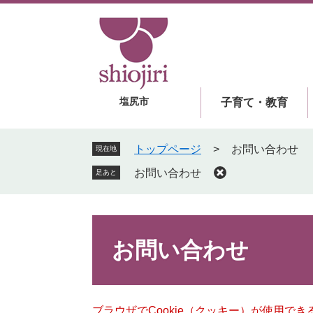
ペ
メ
ー
ニ
ジ
ュ
の
ー
先
を
頭
飛
塩尻市
子育て・教育
で
ば
す
し
。
て
トップページ
>
お問い合わせ
現在地
本
お問い合わせ
足あと
文
へ
本
文
お問い合わせ
ブラウザでCookie（クッキー）が使用で