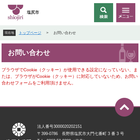
ペ
メ
ー
ニ
塩尻市
検
メ
ジ
ュ
索
ニ
の
ー
ュ
先
を
トップページ
>
お問い合わせ
現在地
ー
頭
飛
で
ば
本
す
し
お問い合わせ
文
。
て
本
文
ブラウザでCookie（クッキー）が使用できる設定になっていない、ま
へ
たは、ブラウザがCookie（クッキー）に対応していないため、お問い
合わせフォームをご利用頂けません。
法人番号3000020202151
〒399-0786 長野県塩尻市大門七番町 3 番 3 号