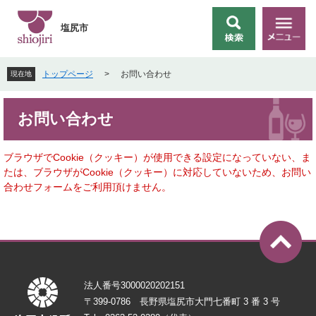
ペ
メ
ー
ニ
塩尻市
検
メ
ジ
ュ
索
ニ
の
ー
ュ
先
を
トップページ
>
お問い合わせ
現在地
ー
頭
飛
で
ば
本
す
し
お問い合わせ
文
。
て
本
文
ブラウザでCookie（クッキー）が使用できる設定になっていない、ま
へ
たは、ブラウザがCookie（クッキー）に対応していないため、お問い
合わせフォームをご利用頂けません。
法人番号3000020202151
〒399-0786 長野県塩尻市大門七番町 3 番 3 号