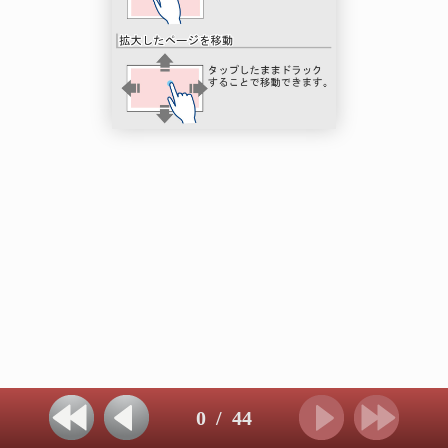
0
/
44